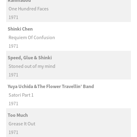
Ranmadou
One Hundred Faces
1971
Shinki Chen
Requiem Of Confusion
1971
Speed, Glue & Shinki
Stoned out of my mind
1971
Yuya Uchida &The Flower Travellin’ Band
Satori Part 1
1971
Too Much
Grease It Out
1971