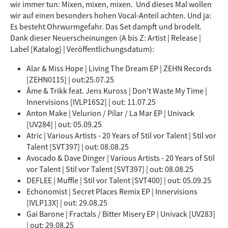
wir immer tun: Mixen, mixen, mixen. Und dieses Mal wollen
wir auf einen besonders hohen Vocal-Anteil achten. Und ja:
Es besteht Ohrwurmgefahr. Das Set dampft und brodelt.
Dank dieser Neuerscheinungen
(A bis Z: Artist | Release |
Label [Katalog] | Veröffentlichungsdatum):
Alar & Miss Hope | Living The Dream EP | ZEHN Records
[ZEHN0115] | out:25.07.25
Âme & Trikk feat. Jens Kuross | Don't Waste My Time |
Innervisions [IVLP16S2] | out: 11.07.25
Anton Make | Velurion / Pilar / La Mar EP | Univack
[UV284] | out: 05.09.25
Atric | Various Artists - 20 Years of Stil vor Talent | Stil vor
Talent [SVT397] | out: 08.08.25
Avocado & Dave Dinger | Various Artists - 20 Years of Stil
vor Talent | Stil vor Talent [SVT397] | out: 08.08.25
DEFLEE | Muffle | Stil vor Talent [SVT400] | out: 05.09.25
Echonomist | Secret Places Remix EP | Innervisions
[IVLP13X] | out: 29.08.25
Gai Barone | Fractals / Bitter Misery EP | Univack [UV283]
| out: 29.08.25