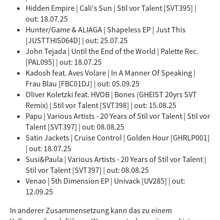
Hidden Empire | Cali's Sun | Stil vor Talent [SVT395] |
out: 18.07.25
Hunter/Game & ALIAGA | Shapeless EP | Just This
[JUSTTHIS064D] | out: 25.07.25
John Tejada | Until the End of the World | Palette Rec.
[PAL095] | out: 18.07.25
Kadosh feat. Aves Volare | In A Manner Of Speaking |
Frau Blau [FBC01DJ] | out: 05.09.25
Oliver Koletzki feat. HVOB | Bones (GHEIST 20yrs SVT
Remix) | Stil vor Talent [SVT398] | out: 15.08.25
Papu | Various Artists - 20 Years of Stil vor Talent | Stil vor
Talent [SVT397] | out: 08.08.25
Satin Jackets | Cruise Control | Golden Hour [GHRLP001]
| out: 18.07.25
Susi&Paula | Various Artists - 20 Years of Stil vor Talent |
Stil vor Talent [SVT397] | out: 08.08.25
Venao | 5th Dimension EP | Univack [UV285] | out:
12.09.25
In anderer Zusammensetzung kann das zu einem