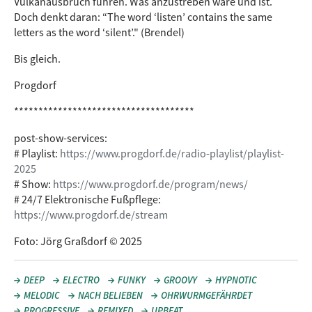
Vulkanausbruch führen. Was anzustreben wäre und ist.
Doch denkt daran: “The word ‘listen’ contains the same
letters as the word ‘silent’." (Brendel)
Bis gleich.
Progdorf
*************************************
post-show-services:
# Playlist:
https://www.progdorf.de/radio-playlist/playlist-
2025
# Show:
https://www.progdorf.de/program/news/
# 24/7 Elektronische Fußpflege:
https://www.progdorf.de/stream
Foto: Jörg Graßdorf © 2025
DEEP
ELECTRO
FUNKY
GROOVY
HYPNOTIC
MELODIC
NACH BELIEBEN
OHRWURMGEFÄHRDET
PROGRESSIVE
REMIXED
UPBEAT