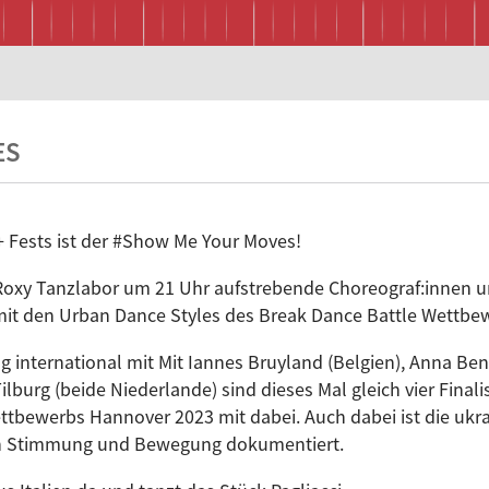
ES
n+ Fests ist der #Show Me Your Moves!
Roxy Tanzlabor um 21 Uhr aufstrebende Choreograf:innen un
 mit den Urban Dance Styles des Break Dance Battle Wettb
ng international mit Mit Iannes Bruyland (Belgien), Anna B
burg (beide Niederlande) sind dieses Mal gleich vier Final
ttbewerbs Hannover 2023 mit dabei. Auch dabei ist die ukra
 in Stimmung und Bewegung dokumentiert.