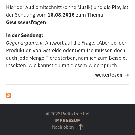
Hier der Audiomitschnitt (ohne Musik) und die Playlist
der Sendung vom
18.08.2016
zum Thema
Gewissensfragen
.
In der Sendung:
Gegenargument:
Antwort auf die Frage: „Aber bei der
Produktion von Getreide oder Gemüse müssen doch
auch jede Menge Tiere sterben, nämlich zum Beispiel
Insekten. Wie kannst du mit diesem Widerspruch
leben?“
weiterlesen
Ergebnisse aus einer Online-Umfrage:
Wir haben
unsere Hörer*innen nach ihren Gewissensfragen im
Zusammenhang mit ihrem vegan-vegetarischem
Leben befragt und berichten.
Unsere persönlichen Gewissensfragen:
Die Mitglieder
© 2026 Radio free FM
der vegup-Redaktion berichten über ihre
IMPRESSUM
Gewissensfragen hinsichtlich Freeganismus,
Nach oben
Dienstreisen, Palmöl, Medikamenten, veganer