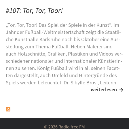
#107: Tor, Tor, Toor!
„Tor, Tor, Toor! Das Spiel der Spie­le in der Kunst“. Im
Jahr der Fuß­ball-​Welt­meis­tert­schaft zeigt die Staat­li­
che Kunst­hal­le Karls­ru­he noch bis Ok­to­ber eine Aus­
stel­lung zum Thema Fuß­ball. Neben Ma­le­rei sind
auch Holz­schnit­te, Gra­fi­ken, Plas­ti­ken und Vi­de­os ver­
schie­de­ner na­tio­na­ler und in­ter­na­tio­na­ler Künst­le­rIn­
nen zu sehen. König Fuß­ball wird in all sei­nen Fa­cet­
ten dar­ge­stellt, auch Um­feld und Hin­ter­grün­de des
Spiels wer­den be­leuch­tet. Dr. Si­byl­le Brosi, Lei­te­rin
weiterlesen
des Re­fe­rats Kunst­ver­mitt­lung, hat sich für einen Be­
suchs­ter­min Zeit ge­nom­men und das Her­ren­ge­deck
durch die Aus­stel­lung ge­führt. Heute hört ihr Teil 1
die­ser Son­der­füh­rung. Der zwei­te Teil folgt in 14
Tagen.
© 2026 Radio free FM