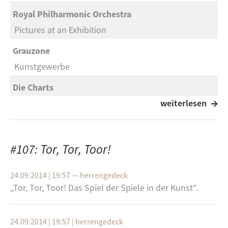
Royal Philharmonic Orchestra
Pictures at an Exhibition
Grauzone
Kunstgewerbe
Die Charts
Siegen mit der Kunst
weiterlesen
Death Cab for Cutie
Pictures in an Exhibition
#107: Tor, Tor, Toor!
Filter
24.09.2014 | 19:57
—
herrengedeck
Take a Pícture
„Tor, Tor, Toor! Das Spiel der Spie­le in der Kunst“.
„Tor, Tor, Toor! Das Spiel der Spie­le in der Kunst“.
24.09.2014 | 19:57
|
herrengedeck