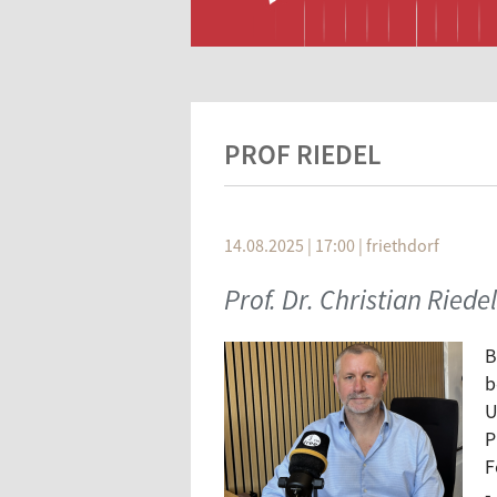
PROF RIEDEL
14.08.2025 | 17:00
|
friethdorf
Prof. Dr. Christian Riedel
B
b
U
P
F
-