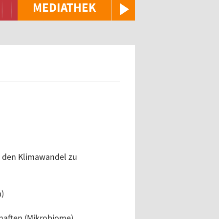
MEDIATHEK
n, den Klimawandel zu
m)
chaften (Mikrobiome)