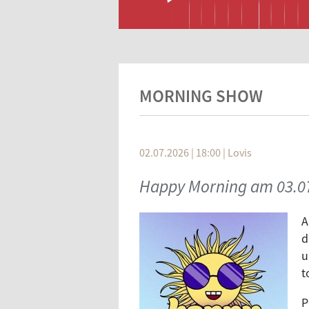
MORNING SHOW
02.07.2026 | 18:00
|
Lovis
Happy Morning am 03.0
A
d
u
t
P