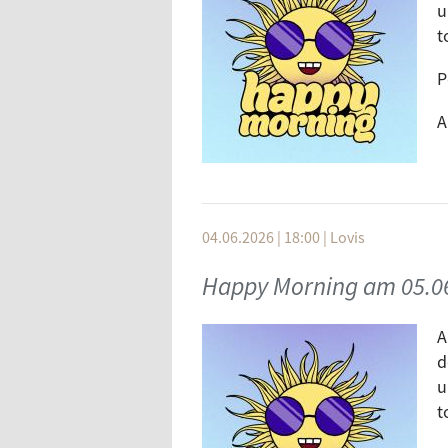
u
t
P
A
04.06.2026 | 18:00
|
Lovis
Happy Morning am 05.0
A
d
u
t