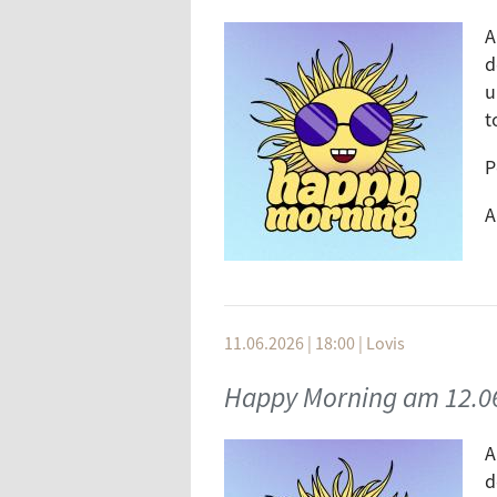
A
d
u
t
P
A
11.06.2026 | 18:00
|
Lovis
Happy Morning am 12.0
A
d