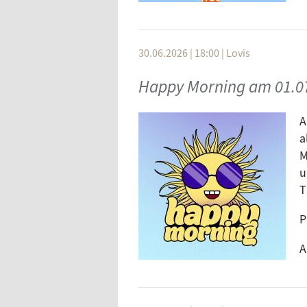
30.06.2026 | 18:00
|
Lovis
Happy Morning am 01.0
A
a
M
u
T
P
A