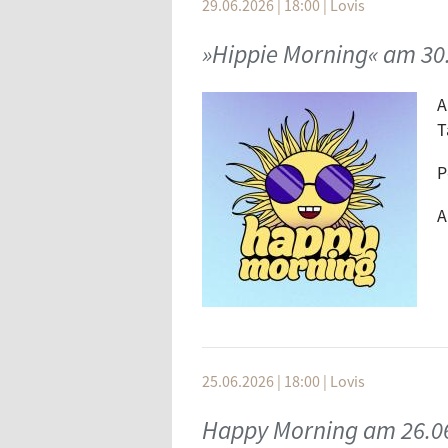
29.06.2026 | 18:00
|
Lovis
»Hippie Morning« am 30
A
T
P
A
25.06.2026 | 18:00
|
Lovis
Happy Morning am 26.0