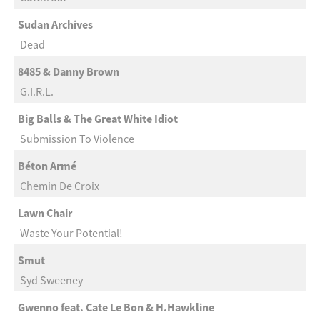
Sudan Archives
Dead
8485 & Danny Brown
G.I.R.L.
Big Balls & The Great White Idiot
Submission To Violence
Béton Armé
Chemin De Croix
Lawn Chair
Waste Your Potential!
Smut
Syd Sweeney
Gwenno feat. Cate Le Bon & H.Hawkline