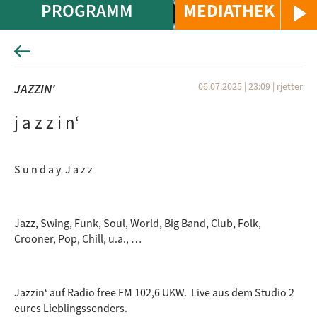
PROGRAMM
MEDIATHEK
06.07.2025 | 23:09
|
rjetter
JAZZIN'
j a z z i n‘
S u n d a y J a z z
Jazz, Swing, Funk, Soul, World, Big Band, Club, Folk,
Crooner, Pop, Chill, u.a., …
Jazzin‘ auf Radio free FM 102,6 UKW. Live aus dem Studio 2
eures Lieblingssenders.