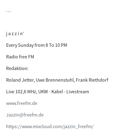
…
j a z z i n‘
Every Sunday from 8 To 10 PM
Radio free FM
Redaktion:
Roland Jetter, Uwe Brennenstuhl, Frank Riethdorf
Live 102,6 MHz, UKW - Kabel - Livestream
www.freefm.de
Jazzin@freefm.de
https://www.mixcloud.com/jazzin_freefm/