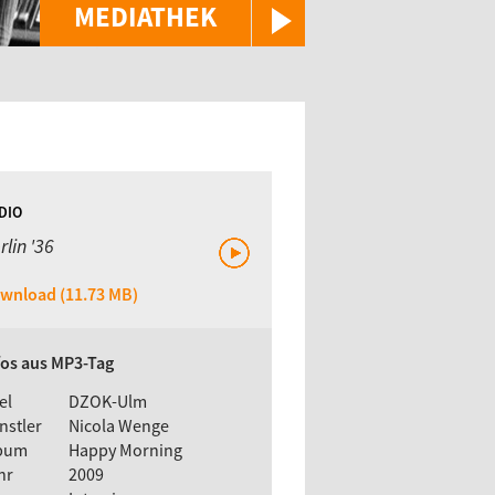
MEDIATHEK
DIO
rlin '36
wnload (11.73 MB)
fos aus MP3-Tag
el
DZOK-Ulm
nstler
Nicola Wenge
bum
Happy Morning
hr
2009