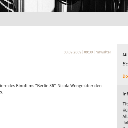
03.09.2009 | 09:30
|
rmwalter
AU
Be
Do
iere des Kinofilms "Berlin 36". Nicola Wenge über den
s.
In
Tit
Kü
Al
Ja