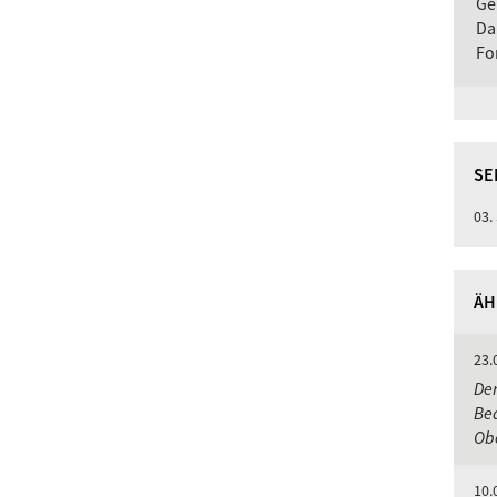
Ge
Da
Fo
SE
03.
ÄH
23.
De
Bed
Ob
10.