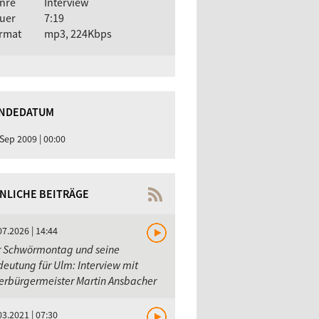
nre
Interview
uer
7:19
rmat
mp3, 224Kbps
NDEDATUM
 Sep 2009 | 00:00
NLICHE BEITRÄGE
07.2026 | 14:44
r Schwörmontag und seine
eutung für Ulm: Interview mit
erbürgermeister Martin Ansbacher
03.2021 | 07:30