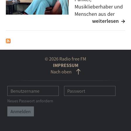
Musiklieberhaber und
Menschen aus der
weiterlesen
queeren Szene haben
ihre Anektdoten zu seiner Musik: Auch unser heutiger
Studiogast hatte eine ganz enge Verbindung zu Rio:
Sie war die Tourmanagerin von Ton Steine
Scherben, lange Zeit am Theater aktiv und kommt
gebürtig aus Ulm. Seit 1987 bei den Grünen aktiv und
© 2026 Radio free FM
seit 2013 Vizenpräsidentin des deutschen
IMPRESSUM
Nach oben
Bundestags. Radio free FM präsentiert die Studio-
Lounge Nummer 1 mit Claudia Roth.
Video:
Neues Passwort anfordern