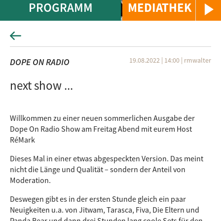
PROGRAMM
MEDIATHEK
19.08.2022 | 14:00
|
rmwalter
DOPE ON RADIO
next show ...
Willkommen zu einer neuen sommerlichen Ausgabe der
Dope On Radio Show am Freitag Abend mit eurem Host
RéMark
Dieses Mal in einer etwas abgespeckten Version. Das meint
nicht die Länge und Qualität – sondern der Anteil von
Moderation.
Deswegen gibt es in der ersten Stunde gleich ein paar
Neuigkeiten u.a. von Jitwam, Tarasca, Fiva, Die Eltern und
Panda Bear und dann drei Stunden lang coole Sets für den